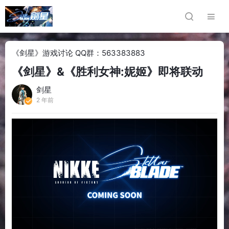
《剑星》游戏讨论 QQ群：563383883
《剑星》&《胜利女神:妮姬》即将联动
剑星
2 年前