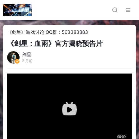
《剑星》游戏讨论 QQ群：563383883
《剑星：血雨》官方揭晓预告片
剑星
2 月前