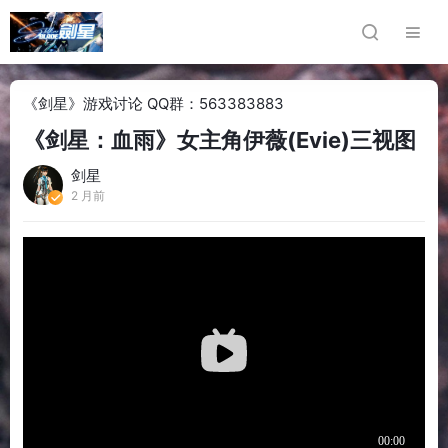
《剑星》游戏讨论 QQ群：563383883
《剑星：血雨》女主角伊薇(Evie)三视图
剑星
2 月前